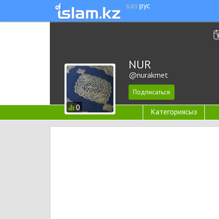
қаз
рус
NUR
@nurakmet
0
Категориясыз