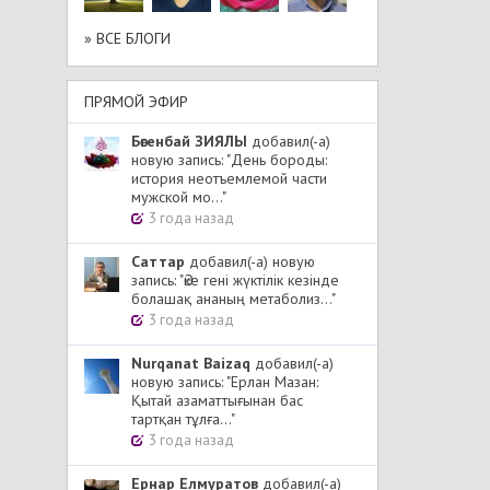
» ВСЕ БЛОГИ
ПРЯМОЙ ЭФИР
Бөгенбай ЗИЯЛЫ
добавил(-а)
новую запись: "День бороды:
история неотъемлемой части
мужской мо..."
3 года назад
Cаттар
добавил(-а) новую
запись: "Әке гені жүктілік кезінде
болашақ ананың метаболиз..."
3 года назад
Nurqanat Baizaq
добавил(-а)
новую запись: "Ерлан Мазан:
Қытай азаматтығынан бас
тартқан тұлға..."
3 года назад
Ернар Елмуратов
добавил(-а)