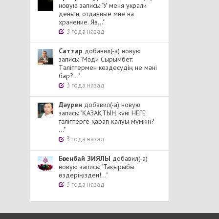
новую запись: "У меня украли
деньги, отданные мне на
хранение. Яв..."
3 года назад
Cаттар
добавил(-а) новую
запись: "Мәди Сырымбет:
Тәліптермен кездесудің не мәні
бар?..."
3 года назад
Дәурен
добавил(-а) новую
запись: "ҚАЗАҚТЫҢ күні НЕГЕ
тәліптерге қарап қалуы мүмкін?
..."
3 года назад
Бөгенбай ЗИЯЛЫ
добавил(-а)
новую запись: "Тақырыбы
өздеріңізден!..."
3 года назад