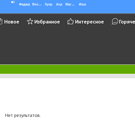
Фаджр
Восход
Зухр
Аср
Магриб
Иша
Новое
Избранное
Интересное
Горяч
Нет результатов.